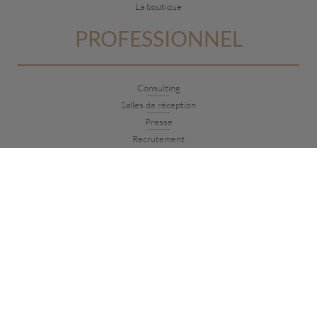
La boutique
PROFESSIONNEL
Consulting
Salles de réception
Presse
Recrutement
NOUS CONTACTER
1 Rue de la chaîne, 17000 La Rochelle